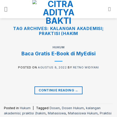
Skip
to
content
TAG ARCHIVES:
KALANGAN AKADEMISI;
PRAKTISI (HAKIM
HUKUM
Baca Gratis E-Book di MyEdisi
POSTED ON
AGUSTUS 8, 2022
BY
RETNO WIDIYANI
CONTINUE READING
→
Posted in
Hukum
|
Tagged
Dosen
,
Dosen Hukum
,
kalangan
akademisi; praktisi (hakim
,
Mahasiswa
,
Mahasiswa Hukum
,
Praktisi