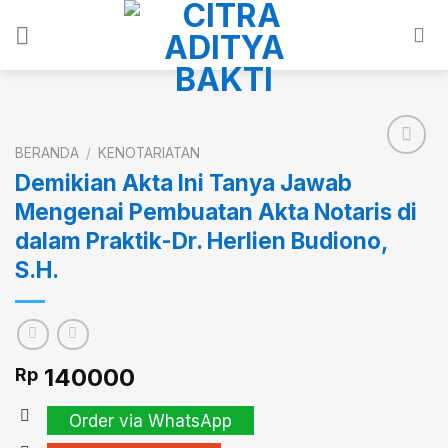
Skip
to
content
BERANDA
/
KENOTARIATAN
Demikian Akta Ini Tanya Jawab
Mengenai Pembuatan Akta Notaris di
Add to
wishlist
dalam Praktik-Dr. Herlien Budiono,
S.H.
140000
Rp
Order via WhatsApp