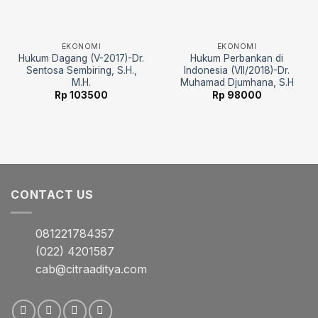
EKONOMI
EKONOMI
Hukum Dagang (V-2017)-Dr.
Hukum Perbankan di
Sentosa Sembiring, S.H.,
Indonesia (VII/2018)-Dr.
M.H.
Muhamad Djumhana, S.H
Rp
103500
Rp
98000
CONTACT US
081221784357
(022) 4201587
cab@citraaditya.com