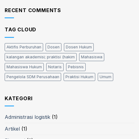
RECENT COMMENTS
TAG CLOUD
Aktifis Perburuhan
Dosen
Dosen Hukum
kalangan akademisi; praktisi (hakim
Mahasiswa
Mahasiswa Hukum
Notaris
Pebisnis
Pengelola SDM Perusahaan
Praktisi Hukum
Umum
KATEGORI
Administrasi logistik
(1)
Artikel
(1)