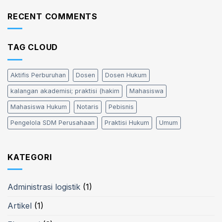
RECENT COMMENTS
TAG CLOUD
Aktifis Perburuhan
Dosen
Dosen Hukum
kalangan akademisi; praktisi (hakim
Mahasiswa
Mahasiswa Hukum
Notaris
Pebisnis
Pengelola SDM Perusahaan
Praktisi Hukum
Umum
KATEGORI
Administrasi logistik
(1)
Artikel
(1)