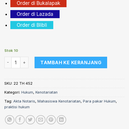
Order di Bukalapak
Order di Lazada
Order di Blibli
Stok 10
Kuantitas Tanya Jawab Masalah Hukum Perdata di Bidang Ke
TAMBAH KE KERANJANG
SKU:
22 TH 452
Kategori:
Hukum
,
Kenotariatan
Tag:
Akta Notaris
,
Mahasiswa Kenotariatan
,
Para pakar Hukum
,
praktisi hukum