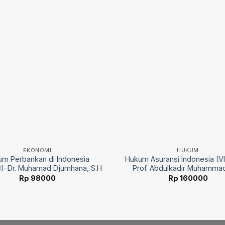
EKONOMI
HUKUM
m Perbankan di Indonesia
Hukum Asuransi Indonesia (VI
18)-Dr. Muhamad Djumhana, S.H
Prof. Abdulkadir Muhammad
Rp
98000
Rp
160000