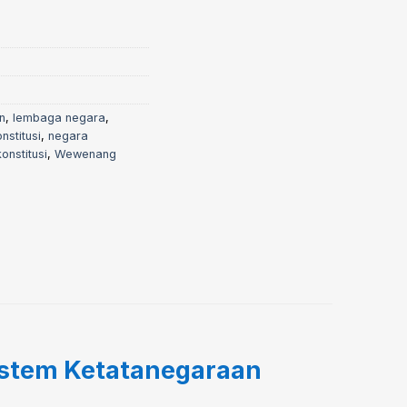
n
,
lembaga negara
,
stitusi
,
negara
konstitusi
,
Wewenang
istem Ketatanegaraan