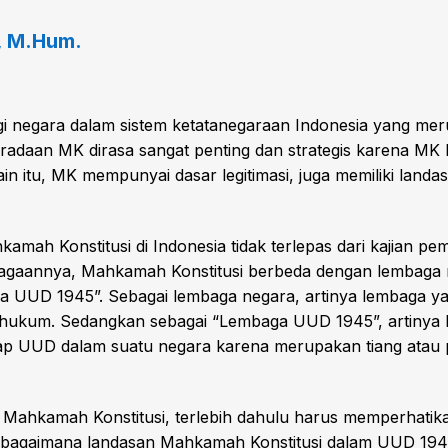
., M.Hum.
ggi negara dalam sistem ketatanegaraan Indonesia yang 
aan MK dirasa sangat penting dan strategis karena MK b
in itu, MK mempunyai dasar legitimasi, juga memiliki land
 Konstitusi di Indonesia tidak terlepas dari kajian pemikir
kelembagaannya, Mahkamah Konstitusi berbeda dengan lembaga
a UUD 1945”. Sebagai lembaga negara, artinya lembaga yan
a hukum. Sedangkan sebagai “Lembaga UUD 1945”, artiny
tiap UUD dalam suatu negara karena merupakan tiang ata
ahkamah Konstitusi, terlebih dahulu harus memperhati
an bagaimana landasan Mahkamah Konstitusi dalam UUD 194