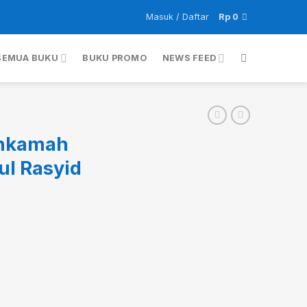
Masuk / Daftar
Rp
0
SEMUA BUKU
BUKU PROMO
NEWS FEED
hkamah
ul Rasyid