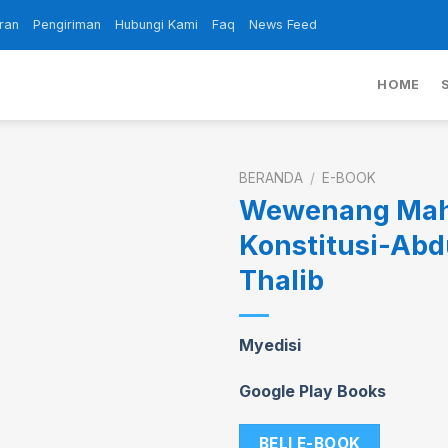
ran
Pengiriman
Hubungi Kami
Faq
News Feed
HOME
BERANDA
/
E-BOOK
Wewenang Ma
Konstitusi-Abd
Add to
Thalib
wishlist
Myedisi
Google Play Books
BELI E-BOOK