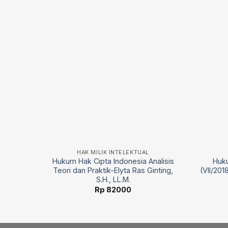
HAK MILIK INTELEKTUAL
Sentosa
Hukum Hak Cipta Indonesia Analisis
Huku
Teori dan Praktik-Elyta Ras Ginting,
(VII/20
S.H., LL.M.
Rp
82000