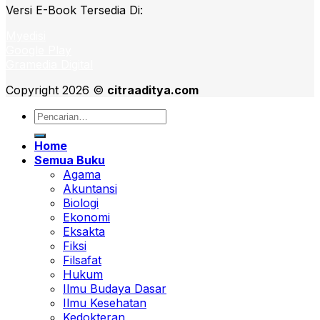
Versi E-Book Tersedia Di:
Myedisi
Google Play
Gramedia Digital
Copyright 2026 ©
citraaditya.com
Pencarian
untuk:
Home
Semua Buku
Agama
Akuntansi
Biologi
Ekonomi
Eksakta
Fiksi
Filsafat
Hukum
Ilmu Budaya Dasar
Ilmu Kesehatan
Kedokteran