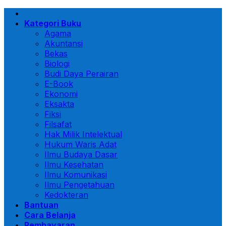
Skip
to
Kategori Buku
content
Agama
Akuntansi
Bekas
Biologi
Budi Daya Perairan
E-Book
Ekonomi
Eksakta
Fiksi
Filsafat
Hak Milik Intelektual
Hukum Waris Adat
Ilmu Budaya Dasar
Ilmu Kesehatan
Ilmu Komunikasi
Ilmu Pengetahuan
Kedokteran
Bantuan
Cara Belanja
Pembayaran