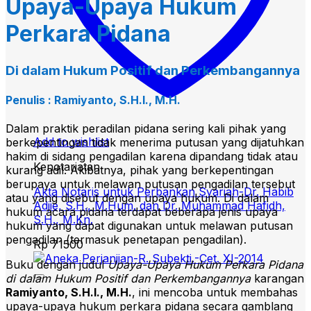
Upaya-Upaya Hukum
Perkara Pidana
Di dalam Hukum Positif dan Perkembangannya
Penulis : Ramiyanto, S.H.I., M.H.
Dalam praktik peradilan pidana sering kali pihak yang
Add to wishlist
berkepentingan tidak menerima putusan yang dijatuhkan
hakim di sidang pengadilan karena dipandang tidak atau
Kenotariatan
kurang adil. Akibatnya, pihak yang berkepentingan
berupaya untuk melawan putusan pengadilan tersebut
Akta Notaris untuk Perbankan Syariah-Dr. Habib
atau yang disebut dengan upaya hukum. Di dalam
Adjie, S.H., M.Hum. dan Dr. Muhammad Hafidh,
hukum acara pidana terdapat beberapa jenis upaya
S.H., M.Kn.
hukum yang dapat digunakan untuk melawan putusan
pengadilan (termasuk penetapan pengadilan).
Rp
71500
Buku dengan judul
Upaya-Upaya Hukum Perkara Pidana
di dalam Hukum Positif dan Perkembangannya
karangan
Ramiyanto, S.H.I., M.H.
, ini mencoba untuk membahas
upaya-upaya hukum perkara pidana secara gamblang