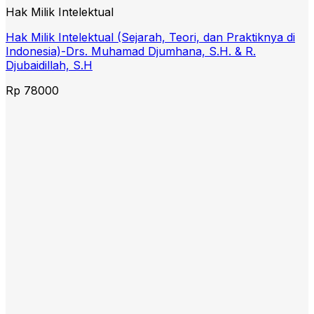
Hak Milik Intelektual
Hak Milik Intelektual (Sejarah, Teori, dan Praktiknya di
Indonesia)-Drs. Muhamad Djumhana, S.H. & R.
Djubaidillah, S.H
Rp
78000