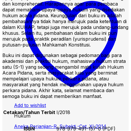
dan komprehensif. Harapannya agar para pembaca
dapat memahami upaya-upaya hukum yang disediakan
hukum acara pidana. Keunggulan dari buku ini adalah
pembahasannya tidak hanya merujuk pada ketentuan di
dalam KUHAP, tetapi juga merujuk pada undang-undang
khusus. Selain itu, pembahasan dalam buku ini pun
merujuk pada praktik peradilan (yurisprudensi) dan
putusan-putusan Mahkamah Konstitusi.
Buku ini dapat diigunakan sebagai pedoman bagi para
akademisi dan praktisi hukum, mahasiswa hukum strata
satu (S-1) yang sedang mengambil mata kuliah Hukum
Acara Pidana, serta masyarakat luas yang berminat
mempelajari upaya hukum perkara pidana, atau
masyarakat yang hendak menggunakan upaya hukum
perkara pidana. Akhir kata, selamat membaca dan
semoga buku ini dapat memberikan manfaat.
Add to wishlist
Cetakan/Tahun Terbit
I/2018
Hukum
Aneka Perjanjian-R. Subekti.-Cet. XI-2014
ISBN
978-979-491-157-0 (PDF)