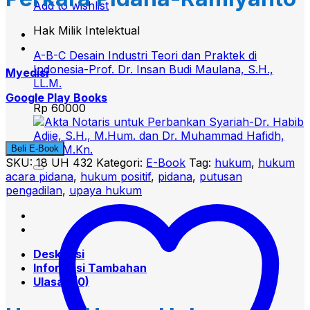
Add to wishlist
Hak Milik Intelektual
A-B-C Desain Industri Teori dan Praktek di
Indonesia-Prof. Dr. Insan Budi Maulana, S.H.,
Myedisi
LL.M.
Google Play Books
Rp
60000
Beli E-Book
SKU:
18 UH 432
Kategori:
E-Book
Tag:
hukum
,
hukum
acara pidana
,
hukum positif
,
pidana
,
putusan
pengadilan
,
upaya hukum
Deskripsi
Informasi Tambahan
Ulasan (0)