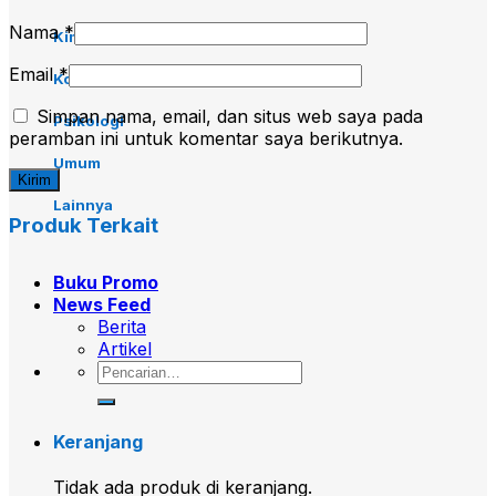
Nama
*
Kimia
Email
*
Komputer
Simpan nama, email, dan situs web saya pada
Psikologi
peramban ini untuk komentar saya berikutnya.
Umum
Lainnya
Produk Terkait
Buku Promo
News Feed
Berita
Artikel
Pencarian
untuk:
Keranjang
Tidak ada produk di keranjang.