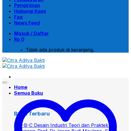
Pengiriman
Hubungi Kami
Faq
News Feed
Masuk / Daftar
Rp
0
Tidak ada produk di keranjang.
Home
Semua Buku
Buku Terbaru