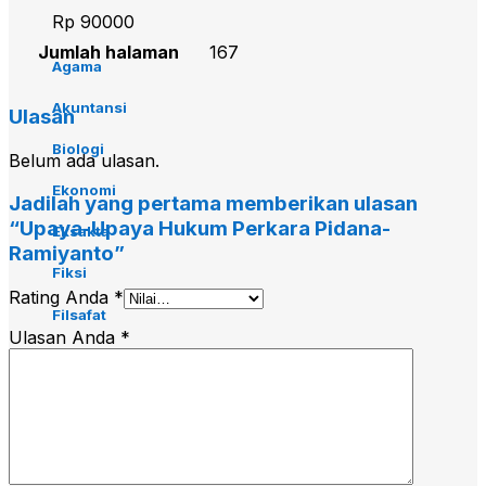
Rp
90000
Jumlah halaman
167
Agama
Akuntansi
Ulasan
Biologi
Belum ada ulasan.
Ekonomi
Jadilah yang pertama memberikan ulasan
“Upaya-Upaya Hukum Perkara Pidana-
Eksakta
Ramiyanto”
Fiksi
Rating Anda
*
Filsafat
Ulasan Anda
*
Hukum
Ilmu Budaya
Ilmu Kesehatan
Kedokteran