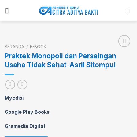
Skip
to
content
BERANDA
/
E-BOOK
Praktek Monopoli dan Persaingan
Usaha Tidak Sehat-Asril Sitompul
Add to
wishlist
Myedisi
Google Play Books
Gramedia Digital