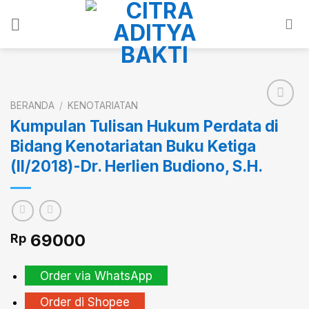
Skip
to
content
BERANDA
/
KENOTARIATAN
Kumpulan Tulisan Hukum Perdata di
Bidang Kenotariatan Buku Ketiga
Add to
wishlist
(II/2018)-Dr. Herlien Budiono, S.H.
69000
Rp
Order via WhatsApp
Order di Shopee