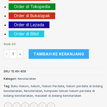
Order di Tokopedia
Order di Bukalapak
Order di Lazada
Order di Blibli
Stok 20
Kuantitas Kumpulan Tulisan Hukum Perdata di Bidang Kenotar
TAMBAH KE KERANJANG
SKU:
15 KH 409
Kategori:
Kenotariatan
Tag:
Buku Hukum
,
hukum
,
Hukum Perdata
,
hukum perdata di bidang
kenotariatan
,
Kenotariatan
,
kumpulan tulisan hukum perdata di
bidang kenotariatan
,
masalah di bidang kenotariatan