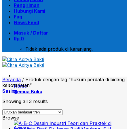
Pengiriman
Hubungi Kami
Faq
News Feed
Masuk / Daftar
Rp
0
Tidak ada produk di keranjang.
Beranda
/
Produk dengan tag “hukum perdata di bidang
kenotariatan”
Home
Saring
Semua Buku
Showing all 3 results
Buku Terbaru
Browse
Agama