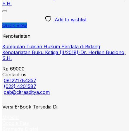
Add to wishlist
Quick View
Kenotariatan
Kumpulan Tulisan Hukum Perdata di Bidang
Kenotariatan Buku Ketiga (II/2018)-Dr. Herlien Budiono,
S.H.
Rp
69000
Contact us
081221784357
(022) 4201587
cab@citraaditya.com
Versi E-Book Tersedia Di:
Myedisi
Google Play
Gramedia Digital