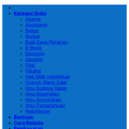
Skip
to
Kategori Buku
content
Agama
Akuntansi
Bekas
Biologi
Budi Daya Perairan
E-Book
Ekonomi
Eksakta
Fiksi
Filsafat
Hak Milik Intelektual
Hukum Waris Adat
Ilmu Budaya Dasar
Ilmu Kesehatan
Ilmu Komunikasi
Ilmu Pengetahuan
Kedokteran
Bantuan
Cara Belanja
Pembayaran