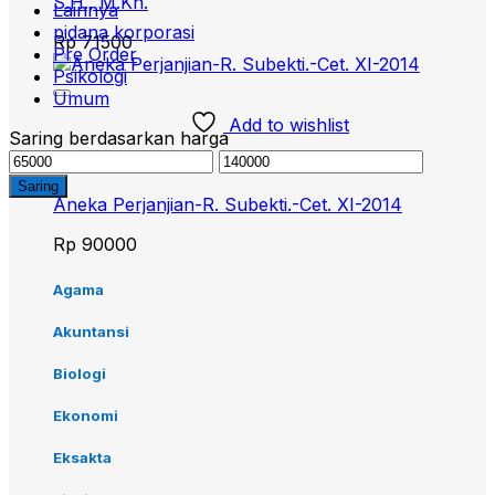
S.H., M.Kn.
Lainnya
pidana korporasi
Rp
71500
Pre Order
Psikologi
Umum
Add to wishlist
Saring berdasarkan harga
Harga
Harga
Hukum
terendah
tertinggi
Saring
Aneka Perjanjian-R. Subekti.-Cet. XI-2014
Rp
90000
Agama
Akuntansi
Biologi
Ekonomi
Eksakta