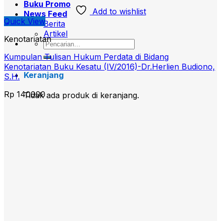
Buku Promo
Add to wishlist
News Feed
Quick View
Berita
Artikel
Kenotariatan
Pencarian
untuk:
Kumpulan Tulisan Hukum Perdata di Bidang
Kenotariatan Buku Kesatu (IV/2016)-Dr.Herlien Budiono,
Keranjang
S.H.
Rp
140000
Tidak ada produk di keranjang.