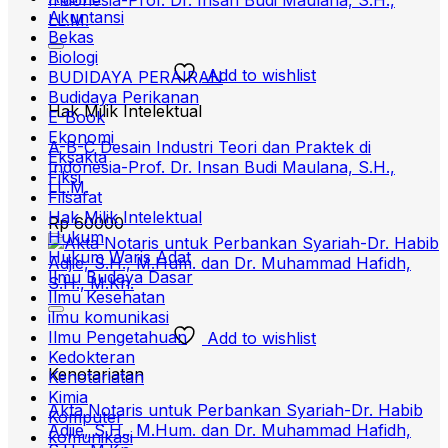
Akuntansi
Bekas
Biologi
Add to wishlist
BUDIDAYA PERAIRAN
Budidaya Perikanan
Hak Milik Intelektual
E-Book
Ekonomi
A-B-C Desain Industri Teori dan Praktek di
Eksakta
Indonesia-Prof. Dr. Insan Budi Maulana, S.H.,
Fiksi
LL.M.
Filsafat
Hak Milik Intelektual
Rp
60000
Hukum
Hukum Waris Adat
Ilmu Budaya Dasar
Ilmu Kesehatan
ilmu komunikasi
Ilmu Pengetahuan
Add to wishlist
Kedokteran
Kenotariatan
Kenotariatan
Kimia
Akta Notaris untuk Perbankan Syariah-Dr. Habib
Komputer
Adjie, S.H., M.Hum. dan Dr. Muhammad Hafidh,
komunikasi