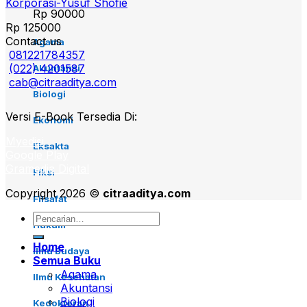
Korporasi-Yusuf Shofie
Rp
90000
Rp
125000
Contact us
Agama
081221784357
(022) 4201587
Akuntansi
cab@citraaditya.com
Biologi
Versi E-Book Tersedia Di:
Ekonomi
Myedisi
Eksakta
Google Play
Gramedia Digital
Fiksi
Copyright 2026 ©
citraaditya.com
Filsafat
Pencarian
Hukum
untuk:
Home
Ilmu Budaya
Semua Buku
Agama
Ilmu Kesehatan
Akuntansi
Biologi
Kedokteran