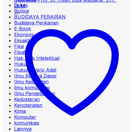
Bekas
Biologi
BUDIDAYA PERAIRAN
Budidaya Perikanan
E-Book
Ekonomi
Eksakta
Fiksi
Filsafat
Hak Milik Intelektual
Hukum
Hukum Waris Adat
Ilmu Budaya Dasar
Ilmu Kesehatan
ilmu komunikasi
Ilmu Pengetahuan
Kedokteran
Kenotariatan
Kimia
Komputer
komunikasi
Lainnya