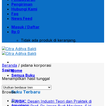
Pengiriman
Hubungi Kami
Faq
News Feed
Masuk / Daftar
Rp
0
Tidak ada produk di keranjang.
Beranda
/
pidana korporasi
Saring
Home
Semua Buku
Menampilkan hasil tunggal
Buku Terbaru
Browse
Agama
Akuntansi