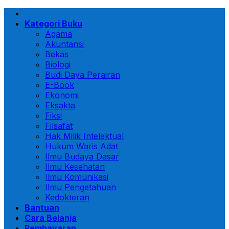
Skip
to
Kategori Buku
content
Agama
Akuntansi
Bekas
Biologi
Budi Daya Perairan
E-Book
Ekonomi
Eksakta
Fiksi
Filsafat
Hak Milik Intelektual
Hukum Waris Adat
Ilmu Budaya Dasar
Ilmu Kesehatan
Ilmu Komunikasi
Ilmu Pengetahuan
Kedokteran
Bantuan
Cara Belanja
Pembayaran