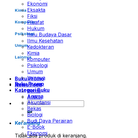
Ekonomi
Eksakta
Kimia
Fiksi
Filsafat
Komputer
Hukum
Psikologi
Ilmu Budaya Dasar
Ilmu Kesehatan
Umum
Kedokteran
Kimia
Lainnya
Komputer
Psikologi
Umum
Lainnya
Buku Promo
Buku Promo
News Feed
Kategori Buku
Berita
Agama
Artikel
Akuntansi
Pencarian
Bekas
untuk:
Biologi
Budi Daya Perairan
Keranjang
E-Book
Ekonomi
Tidak ada produk di keranjang.