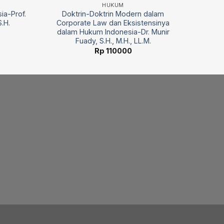
HUKUM
ia-Prof.
Doktrin-Doktrin Modern dalam
.H.
Corporate Law dan Eksistensinya
dalam Hukum Indonesia-Dr. Munir
Fuady, S.H., M.H., LL.M.
Rp
110000