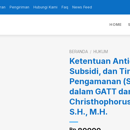
ran
Pengiriman
Hubungi Kami
Faq
News Feed
HOME
BERANDA
/
HUKUM
Ketentuan Ant
Subsidi, dan T
Add to
Pengamanan (S
wishlist
dalam GATT da
Christhophorus
S.H., M.H.
Rp