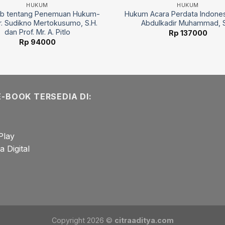
HUKUM
HUKUM
b tentang Penemuan Hukum-
Hukum Acara Perdata Indones
Dr. Sudikno Mertokusumo, S.H.
Abdulkadir Muhammad, S
dan Prof. Mr. A. Pitlo
Rp
137000
Rp
94000
E-BOOK TERSEDIA DI:
Play
 Digital
Copyright 2026 ©
citraaditya.com