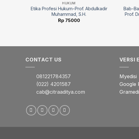
HUKUM
janjian
Etika Profesi Hukum-Prof. Abdulkadir
Bab-Ba
s-Asas
Muhammad, S.H.
Prof. 
 S.H.
Rp
75000
CONTACT US
VERSI 
081221784357
Myedisi
(022) 4201587
Google 
cab@citraaditya.com
Gramedia