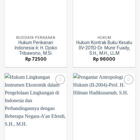
BUDIDAYA PERIKANAN
HUKUM
Hukum Perikanan
Hukum Kontrak Buku Kesatu
Indonesia-Ir. H. Djoko
(IV-2015)-Dr. Munir Fuady,
Tribawono, M.Si.
S.H., M.H., LL.M
Rp
72500
Rp
96000
Add to
Add to
wishlist
wishlist