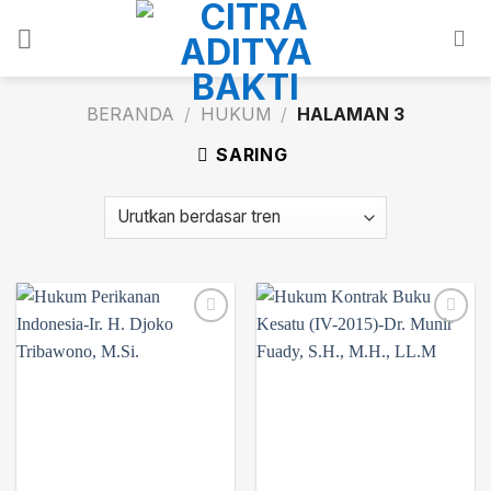
Skip
to
content
BERANDA
/
HUKUM
/
HALAMAN 3
SARING
Add to
Add to
wishlist
wishlist