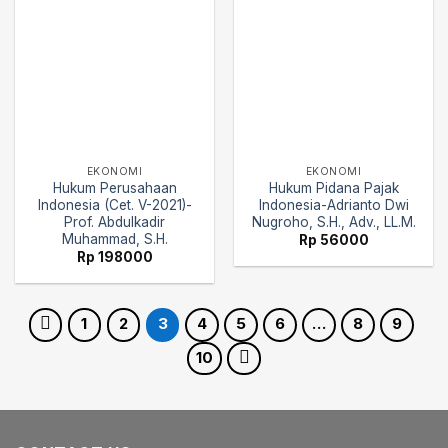
EKONOMI
EKONOMI
Hukum Perusahaan
Hukum Pidana Pajak
Indonesia (Cet. V-2021)-
Indonesia-Adrianto Dwi
Prof. Abdulkadir
Nugroho, S.H., Adv., LL.M.
Muhammad, S.H.
Rp
56000
Rp
198000
1
2
3
4
5
6
…
8
9
10