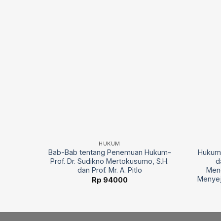
HUKUM
ract-
Bab-Bab tentang Penemuan Hukum-
Hukum 
, S.H.,
Prof. Dr. Sudikno Mertokusumo, S.H.
d
dan Prof. Mr. A. Pitlo
Men
Menyej
Rp
94000