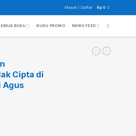
Masuk / Daftar
Rp
0
SEMUA BUKU
BUKU PROMO
NEWS FEED
an
ak Cipta di
i Agus