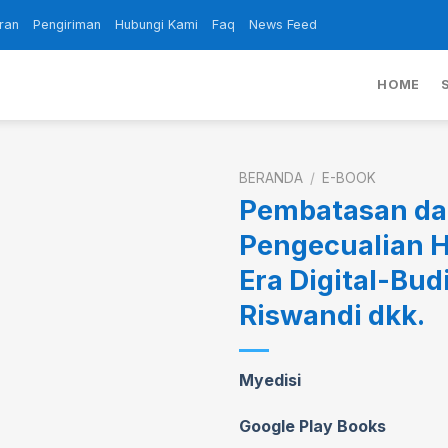
ran
Pengiriman
Hubungi Kami
Faq
News Feed
HOME
BERANDA
/
E-BOOK
Pembatasan d
Pengecualian H
Add to
Era Digital-Bud
wishlist
Riswandi dkk.
Myedisi
Google Play Books