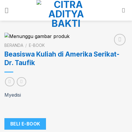
Skip
to
content
BERANDA
/
E-BOOK
Beasiswa Kuliah di Amerika Serikat-
Dr. Taufik
Add to
wishlist
Myedisi
BELI E-BOOK