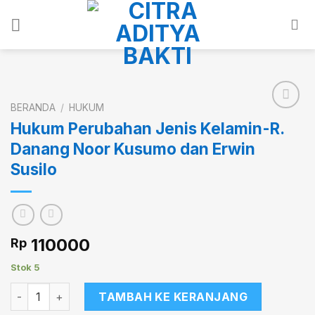
Skip
to
content
BERANDA
/
HUKUM
Hukum Perubahan Jenis Kelamin-R.
Danang Noor Kusumo dan Erwin
Add to
wishlist
Susilo
110000
Rp
Stok 5
Kuantitas Hukum Perubahan Jenis Kelamin-R. Danang Noor
TAMBAH KE KERANJANG