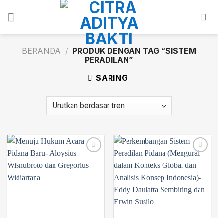
Skip
to
content
BERANDA
/
PRODUK DENGAN TAG “SISTEM
PERADILAN”
SARING
Add to
Add to
wishlist
wishlist