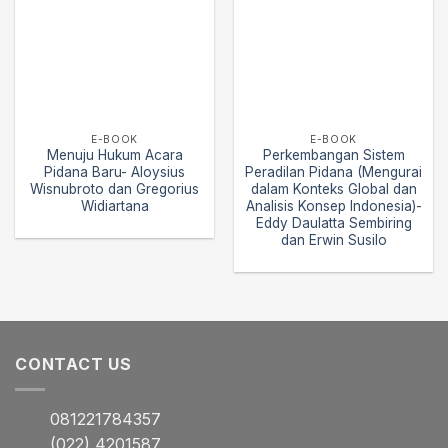
E-BOOK
E-BOOK
Menuju Hukum Acara
Perkembangan Sistem
Pidana Baru- Aloysius
Peradilan Pidana (Mengurai
Wisnubroto dan Gregorius
dalam Konteks Global dan
Widiartana
Analisis Konsep Indonesia)-
Eddy Daulatta Sembiring
dan Erwin Susilo
CONTACT US
081221784357
(022) 4201587