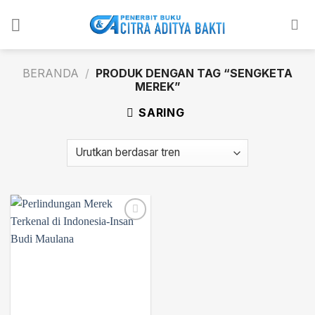
Skip
to
content
BERANDA
/
PRODUK DENGAN TAG “SENGKETA
MEREK”
SARING
Add to
wishlist