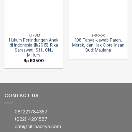
HUKUM
E-BOOK
Hukum Perlindungan Anak
108 Tanya-Jawab Paten,
di Indonesia (II/2015)-Rika
Merek, dan Hak Cipta-Insan
Saraswati, S.H., CN.,
Budi Maulana
M.Hum.
Rp
93500
CONTACT US
081221784357
(022) 4201587
cab@citraaditya.com