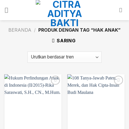
Skip
to
content
BERANDA
/
PRODUK DENGAN TAG “HAK ANAK”
SARING
Add to
Add to
wishlist
wishlist