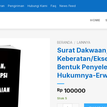
ran
Pengiriman
Hubungi Kami
Faq
News Feed
HOME
BERANDA
/
LAINNYA
Surat Dakwaan
Keberatan/Ekse
Add to
Bentuk Penyel
wishlist
Hukumnya-Erwi
100000
Rp
Stok 5
Kuantitas Surat Dakwaan, K