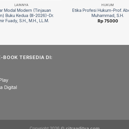
LAINNYA
HUKUM
ar Modal Modern (Tinjauan
Etika Profesi Hukum-Prof. Ab
) Buku Kedua (III-2026)-Dr.
Muhammad, S.H.
ir Fuady, S.H., M.H., LL.M.
Rp
75000
E-BOOK TERSEDIA DI:
Play
 Digital
Copyright 2026 ©
citraaditya.com