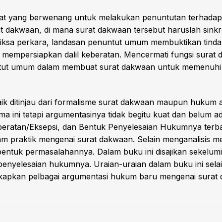
t yang berwenang untuk melakukan penuntutan terhadap o
akwaan, di mana surat dakwaan tersebut haruslah sinkron
ksa perkara, landasan penuntut umum membuktikan tindak
 mempersiapkan dalil keberatan. Mencermati fungsi sura
ntut umum dalam membuat surat dakwaan untuk memenuhi f
aik ditinjau dari formalisme surat dakwaan maupun hukum 
ma ini tetapi argumentasinya tidak begitu kuat dan belum 
beratan/Eksepsi, dan Bentuk Penyelesaian Hukumnya terb
am praktik mengenai surat dakwaan. Selain menganalisis me
entuk permasalahannya. Dalam buku ini disajikan sekelu
k penyelesaian hukumnya. Uraian-uraian dalam buku ini sel
kapkan pelbagai argumentasi hukum baru mengenai surat 