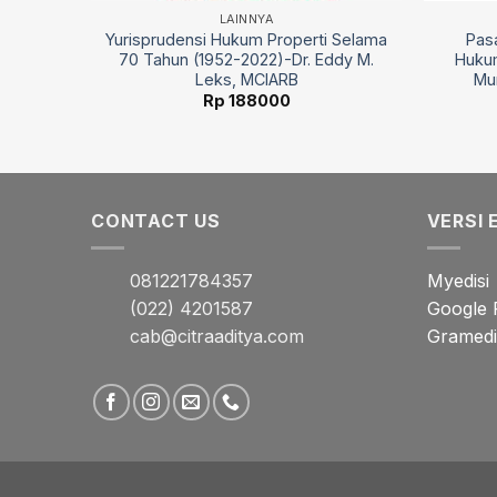
LAINNYA
a-Prof.
Yurisprudensi Hukum Properti Selama
Pas
.H.
70 Tahun (1952-2022)-Dr. Eddy M.
Hukum
Leks, MCIARB
Mun
Rp
188000
CONTACT US
VERSI 
081221784357
Myedisi
(022) 4201587
Google 
cab@citraaditya.com
Gramedia