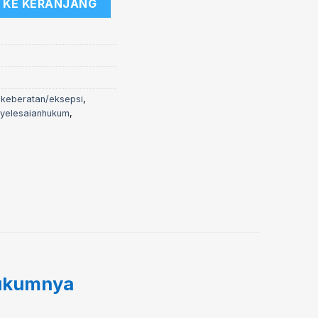
 KE KERANJANG
,
keberatan/eksepsi
,
yelesaianhukum
,
Hukumnya