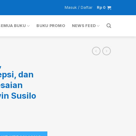
Masuk / Daftar
Rp
0
SEMUA BUKU
BUKU PROMO
NEWS FEED
,
psi, dan
esaian
n Susilo
eberatan/Eksepsi, dan Bentuk Penyelesaian Hukumnya-Erwin 