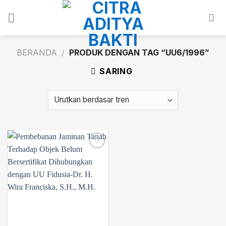
Skip
to
content
BERANDA
/
PRODUK DENGAN TAG “UU6/1996”
SARING
Add to
wishlist