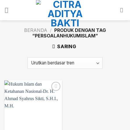
Skip
to
content
BERANDA
/
PRODUK DENGAN TAG
“PERSOALANHUKUMISLAM”
SARING
Add to
wishlist