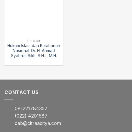
E-BOOK
Hukum Islam dan Ketahanan
Nasional-Dr. H. Ahmad
Syahrus Sikti, S.H.I., M.H.
CONTACT US
081221784357
(022) 4201587
cab@citraaditya.com