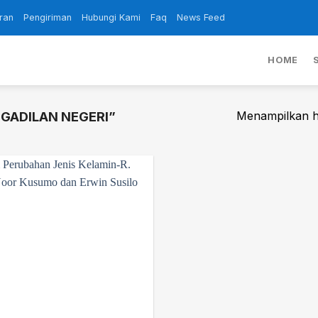
ran
Pengiriman
Hubungi Kami
Faq
News Feed
HOME
Menampilkan ha
GADILAN NEGERI”
Add to
wishlist