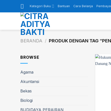
Skip
Kategori Buku
Bantuan
Cara Belanja
Pembaya
to
content
BERANDA
/
PRODUK DENGAN TAG “PEN
BROWSE
Agama
Akuntansi
Bekas
Biologi
BUDIDAYA PERAIRAN