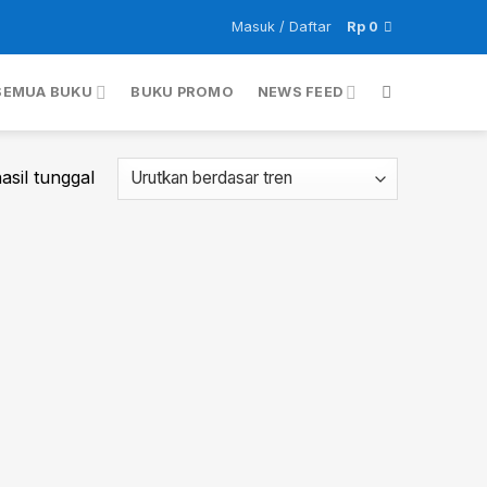
Masuk / Daftar
Rp
0
SEMUA BUKU
BUKU PROMO
NEWS FEED
sil tunggal