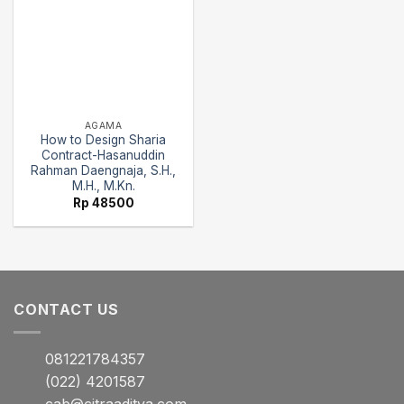
AGAMA
How to Design Sharia
Contract-Hasanuddin
Rahman Daengnaja, S.H.,
M.H., M.Kn.
Rp
48500
CONTACT US
081221784357
(022) 4201587
cab@citraaditya.com