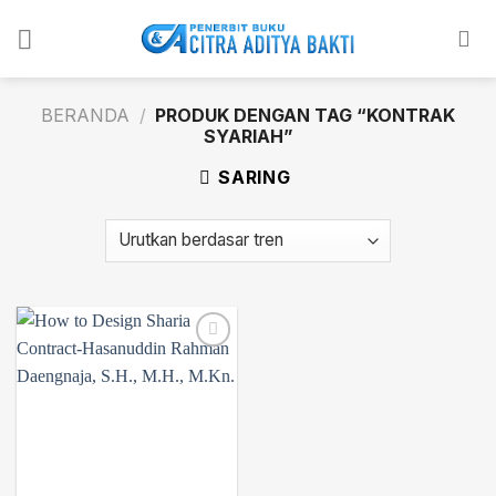
Skip
to
content
BERANDA
/
PRODUK DENGAN TAG “KONTRAK
SYARIAH”
SARING
Add to
wishlist