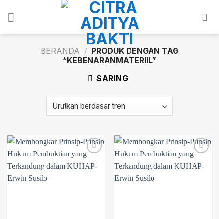
Skip
to
content
BERANDA
/
PRODUK DENGAN TAG
“KEBENARANMATERIIL”
SARING
Add to
Add to
wishlist
wishlist