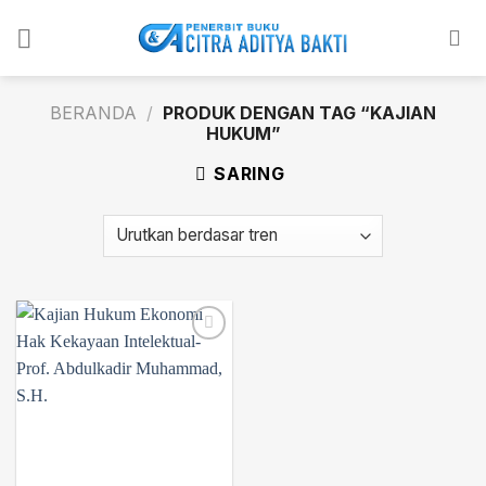
Skip
to
content
BERANDA
/
PRODUK DENGAN TAG “KAJIAN
HUKUM”
SARING
Add to
wishlist