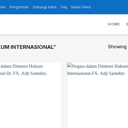
ran
Pengiriman
Hubungi Kami
Faq
News Feed
HOME
Showing a
UM INTERNASIONAL”
Add to
wishlist