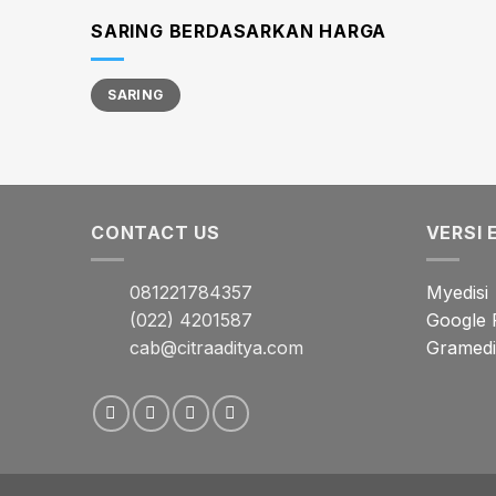
SARING BERDASARKAN HARGA
Harga
Harga
SARING
terendah
tertinggi
CONTACT US
VERSI 
081221784357
Myedisi
(022) 4201587
Google 
cab@citraaditya.com
Gramedia