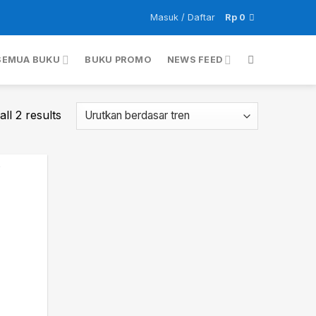
Masuk / Daftar
Rp
0
SEMUA BUKU
BUKU PROMO
NEWS FEED
ll 2 results
Add to
wishlist