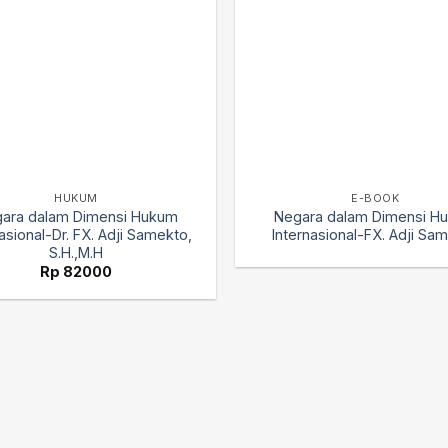
HUKUM
E-BOOK
ara dalam Dimensi Hukum
Negara dalam Dimensi H
asional-Dr. FX. Adji Samekto,
Internasional-FX. Adji Sa
S.H.,M.H
Rp
82000