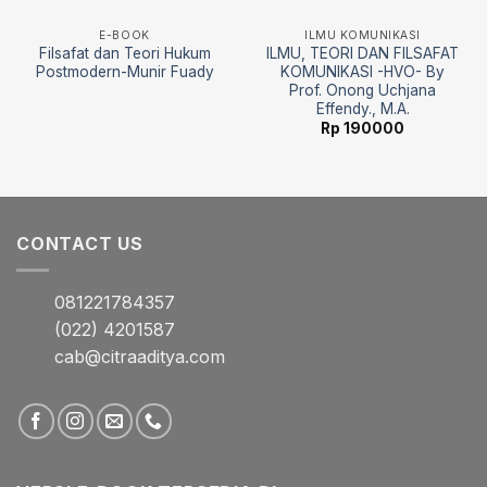
E-BOOK
ILMU KOMUNIKASI
Filsafat dan Teori Hukum
ILMU, TEORI DAN FILSAFAT
Postmodern-Munir Fuady
KOMUNIKASI -HVO- By
Prof. Onong Uchjana
Effendy., M.A.
Rp
190000
CONTACT US
081221784357
(022) 4201587
cab@citraaditya.com