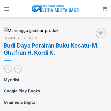
Skip
to
content
BERANDA
/
E-BOOK
Budi Daya Perairan Buku Kesatu-M.
Ghufran H. Kordi K.
Add to
wishlist
Myedisi
Google Play Books
Gramedia Digital