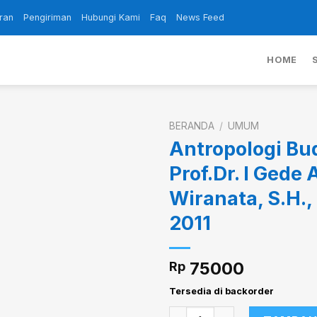
ran
Pengiriman
Hubungi Kami
Faq
News Feed
HOME
BERANDA
/
UMUM
Antropologi Bu
Prof.Dr. I Gede 
Add to
Wiranata, S.H., 
wishlist
2011
75000
Rp
Tersedia di backorder
Kuantitas Antropologi Budaya-