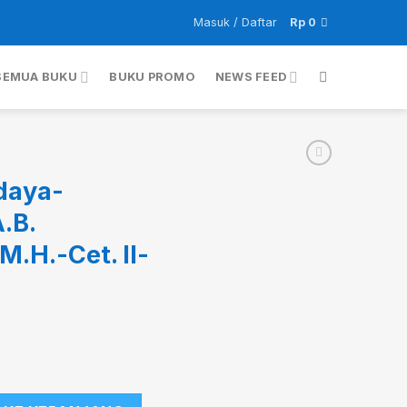
Masuk / Daftar
Rp
0
SEMUA BUKU
BUKU PROMO
NEWS FEED
daya-
A.B.
M.H.-Cet. II-
Prof.Dr. I Gede A.B. Wiranata, S.H., M.H.-Cet. II-2011