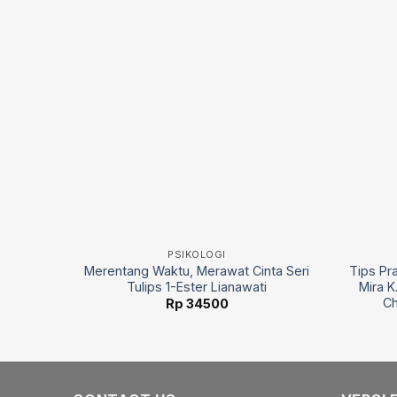
PSIKOLOGI
rof.
Merentang Waktu, Merawat Cinta Seri
Tips Pr
.H.
Tulips 1-Ester Lianawati
Mira K
Ch
Rp
34500