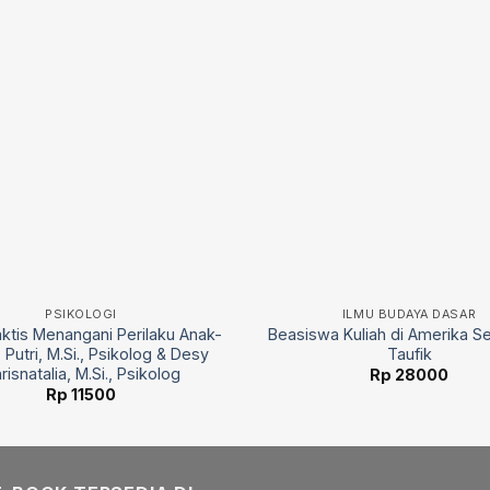
PSIKOLOGI
ILMU BUDAYA DASAR
aktis Menangani Perilaku Anak-
Beasiswa Kuliah di Amerika Se
. Putri, M.Si., Psikolog & Desy
Taufik
risnatalia, M.Si., Psikolog
Rp
28000
Rp
11500