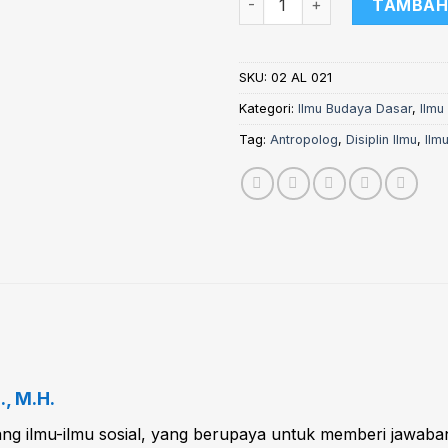
TAMBAH
SKU:
02 AL 021
Kategori:
Ilmu Budaya Dasar
,
Ilmu
Tag:
Antropolog
,
Disiplin Ilmu
,
Ilm
., M.H
.
g ilmu-ilmu sosial, yang berupaya untuk memberi jawaban