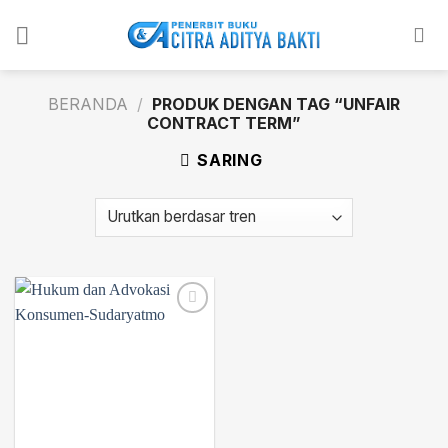
Skip
to
content
BERANDA
/
PRODUK DENGAN TAG “UNFAIR
CONTRACT TERM”
SARING
Add to
wishlist