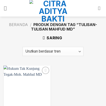
Skip
to
content
BERANDA
/
PRODUK DENGAN TAG “TULISAN-
TULISAN MAHFUD MD”
SARING
Add to
wishlist