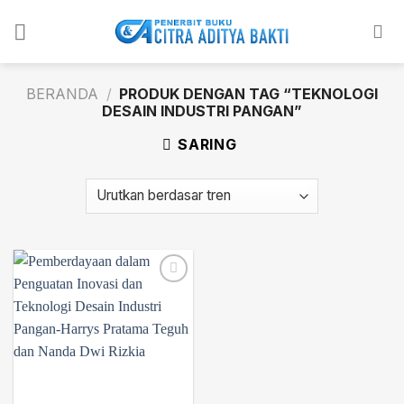
Skip
to
content
BERANDA
/
PRODUK DENGAN TAG “TEKNOLOGI
DESAIN INDUSTRI PANGAN”
SARING
Add to
wishlist