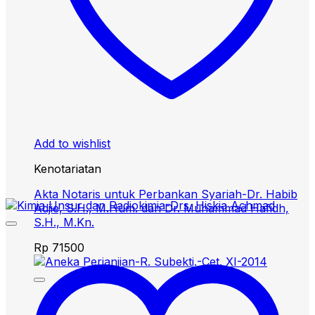
Add to wishlist
Kenotariatan
Akta Notaris untuk Perbankan Syariah-Dr. Habib
Adjie, S.H., M.Hum. dan Dr. Muhammad Hafidh,
S.H., M.Kn.
Rp
71500