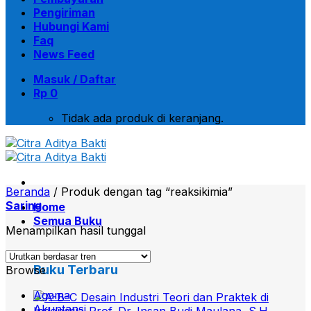
Pengiriman
Hubungi Kami
Faq
News Feed
Masuk / Daftar
Rp
0
Tidak ada produk di keranjang.
Beranda
/
Produk dengan tag “reaksikimia”
Saring
Home
Semua Buku
Menampilkan hasil tunggal
Buku Terbaru
Browse
Agama
Akuntansi