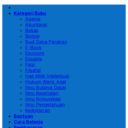
Skip
to
Kategori Buku
content
Agama
Akuntansi
Bekas
Biologi
Budi Daya Perairan
E-Book
Ekonomi
Eksakta
Fiksi
Filsafat
Hak Milik Intelektual
Hukum Waris Adat
Ilmu Budaya Dasar
Ilmu Kesehatan
Ilmu Komunikasi
Ilmu Pengetahuan
Kedokteran
Bantuan
Cara Belanja
Pembayaran