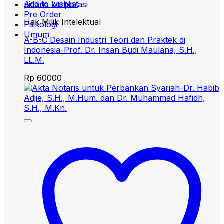
Add to wishlist
pidana korporasi
Pre Order
Hak Milik Intelektual
Psikologi
Umum
A-B-C Desain Industri Teori dan Praktek di
Indonesia-Prof. Dr. Insan Budi Maulana, S.H.,
LL.M.
Rp
60000