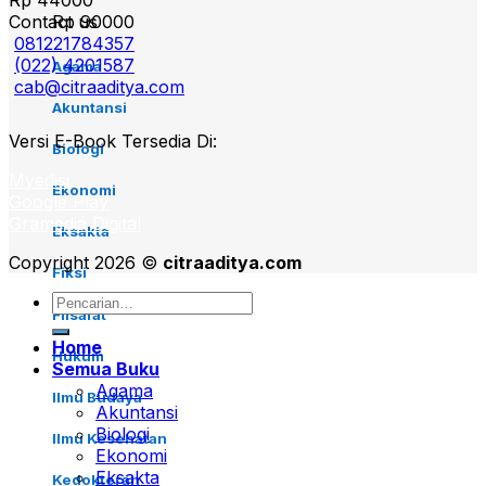
Rp
44000
Contact us
Rp
90000
081221784357
(022) 4201587
Agama
cab@citraaditya.com
Akuntansi
Versi E-Book Tersedia Di:
Biologi
Myedisi
Ekonomi
Google Play
Gramedia Digital
Eksakta
Copyright 2026 ©
citraaditya.com
Fiksi
Pencarian
Filsafat
untuk:
Home
Hukum
Semua Buku
Agama
Ilmu Budaya
Akuntansi
Biologi
Ilmu Kesehatan
Ekonomi
Eksakta
Kedokteran