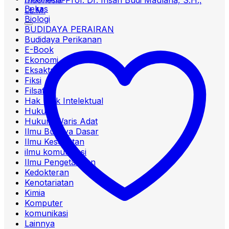
Bekas
Biologi
BUDIDAYA PERAIRAN
Budidaya Perikanan
E-Book
Ekonomi
Eksakta
Fiksi
Filsafat
Hak Milik Intelektual
Hukum
Hukum Waris Adat
Ilmu Budaya Dasar
Ilmu Kesehatan
ilmu komunikasi
Ilmu Pengetahuan
Kedokteran
Kenotariatan
Kimia
Komputer
komunikasi
Lainnya