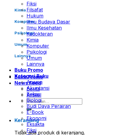
Fiksi
Filsafat
Kimia
Hukum
Ilmu Budaya Dasar
Komputer
Ilmu Kesehatan
Psikologi
Kedokteran
Kimia
Umum
Komputer
Psikologi
Lainnya
Umum
Lainnya
Buku Promo
Kategori Buku
Buku Promo
Agama
News Feed
Akuntansi
Berita
Bekas
Artikel
Biologi
Pencarian
Budi Daya Perairan
untuk:
E-Book
Ekonomi
Keranjang
Eksakta
Fiksi
Tidak ada produk di keranjang.