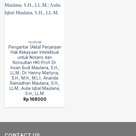
HUKUM
Pengantar (Akta) Perjanjian
Hak Kekayaan Intelektual
untuk Notaris dan
Konsultan HKI-Prof. Dr.
Insan Budi Maulana, S.H.,
LL.M.; Dr. Henny Marlyna,
S.H., M.H., M.L.I.; Ananda
Ramadhan Maulana, S.H.,
LL.M.; Aulia Iqbal Maulana,
S.H., LL.M.
Rp
168000
CONTACT US