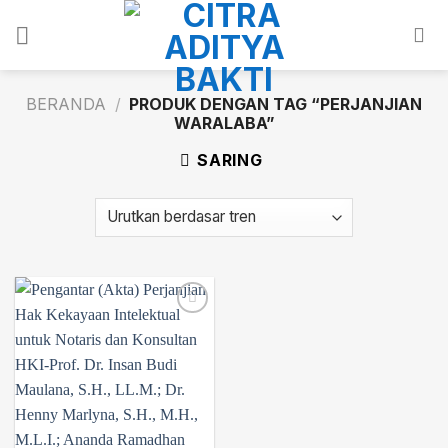
Skip
to
content
BERANDA
/
PRODUK DENGAN TAG “PERJANJIAN
WARALABA”
SARING
Add to
wishlist