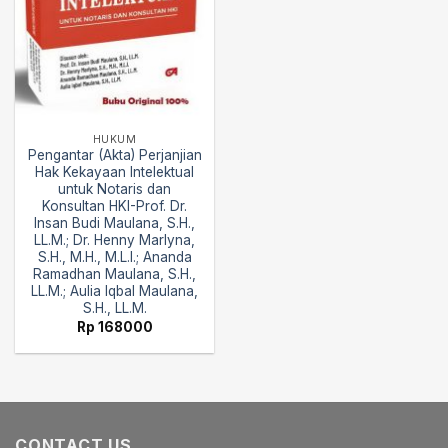
HUKUM
Pengantar (Akta) Perjanjian
Hak Kekayaan Intelektual
untuk Notaris dan
Konsultan HKI-Prof. Dr.
Insan Budi Maulana, S.H.,
LL.M.; Dr. Henny Marlyna,
S.H., M.H., M.L.I.; Ananda
Ramadhan Maulana, S.H.,
LL.M.; Aulia Iqbal Maulana,
S.H., LL.M.
Rp
168000
CONTACT US