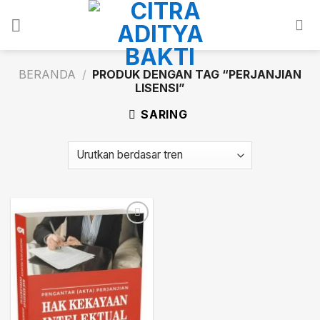
Skip
to
content
BERANDA
/
PRODUK DENGAN TAG “PERJANJIAN
LISENSI”
SARING
Add to
wishlist