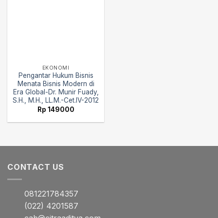
EKONOMI
Pengantar Hukum Bisnis
Menata Bisnis Modern di
Era Global-Dr. Munir Fuady,
S.H., M.H., LL.M.-Cet.IV-2012
Rp
149000
CONTACT US
081221784357
(022) 4201587
cab@citraaditya.com