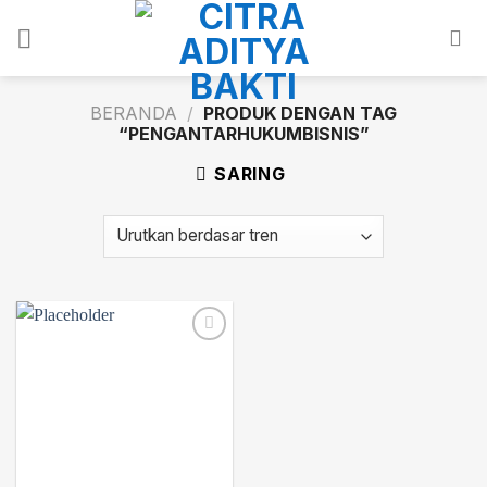
Skip
to
content
BERANDA
/
PRODUK DENGAN TAG
“PENGANTARHUKUMBISNIS”
SARING
Add to
wishlist