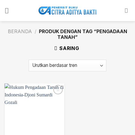
Skip
to
content
BERANDA
/
PRODUK DENGAN TAG “PENGADAAN
TANAH”
SARING
Add to
wishlist