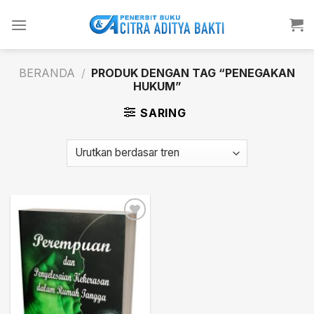
Skip
to
content
BERANDA
/
PRODUK DENGAN TAG “PENEGAKAN
HUKUM”
SARING
Add to
wishlist