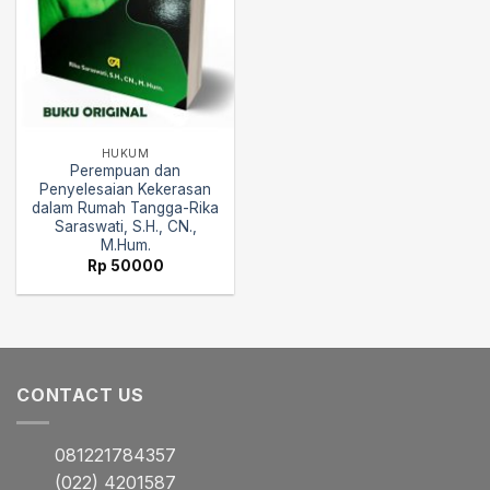
HUKUM
Perempuan dan
Penyelesaian Kekerasan
dalam Rumah Tangga-Rika
Saraswati, S.H., CN.,
M.Hum.
Rp
50000
CONTACT US
081221784357
(022) 4201587