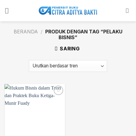
Skip
to
content
BERANDA
/
PRODUK DENGAN TAG “PELAKU
BISNIS”
SARING
Add to
wishlist