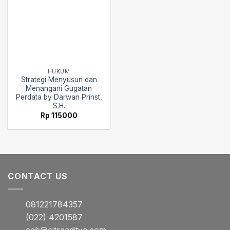
HUKUM
Strategi Menyusun dan
Menangani Gugatan
Perdata by Darwan Prinst,
S.H.
Rp
115000
CONTACT US
081221784357
(022) 4201587
cab@citraaditya.com