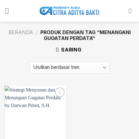
Skip
to
content
BERANDA
/
PRODUK DENGAN TAG “MENANGANI
GUGATAN PERDATA”
SARING
Add to
wishlist