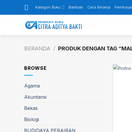
Skip
Kategori Buku
Bantuan
Cara Belanja
Pembaya
to
content
BERANDA
/
PRODUK DENGAN TAG “MA
BROWSE
Agama
Akuntansi
Bekas
Biologi
BUDIDAYA PERAIRAN