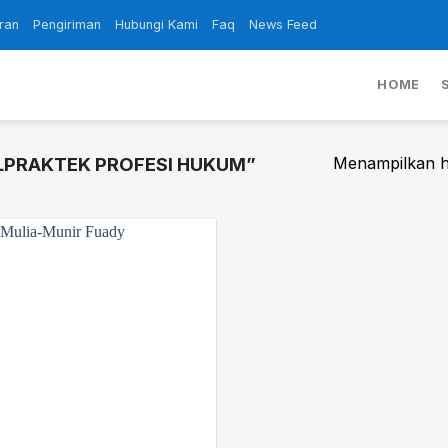
ran
Pengiriman
Hubungi Kami
Faq
News Feed
HOME
Menampilkan ha
LPRAKTEK PROFESI HUKUM”
Add to
wishlist