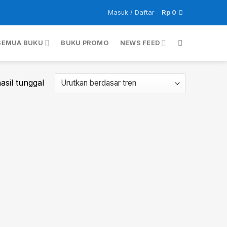
Masuk / Daftar
Rp
0
SEMUA BUKU
BUKU PROMO
NEWS FEED
sil tunggal