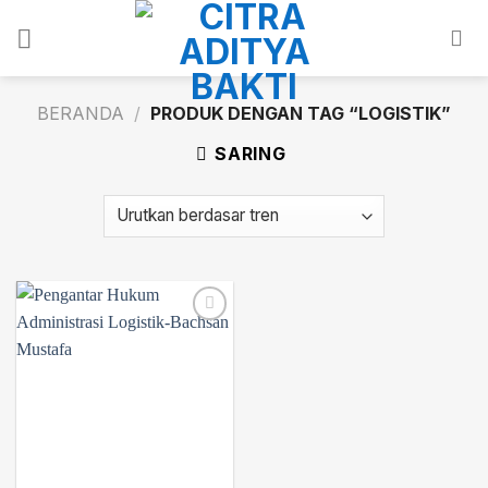
Skip
to
content
BERANDA
/
PRODUK DENGAN TAG “LOGISTIK”
SARING
Add to
wishlist