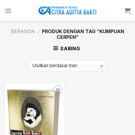
Skip
to
content
BERANDA
/
PRODUK DENGAN TAG “KUMPUAN
CERPEN”
SARING
Add to
wishlist