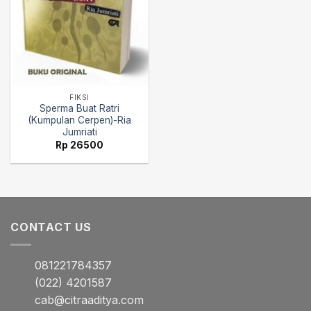
FIKSI
Sperma Buat Ratri
(Kumpulan Cerpen)-Ria
Jumriati
Rp
26500
CONTACT US
081221784357
(022) 4201587
cab@citraaditya.com