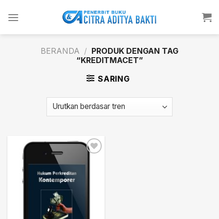
Skip
to
content
BERANDA
/
PRODUK DENGAN TAG
“KREDITMACET”
SARING
Add to
wishlist