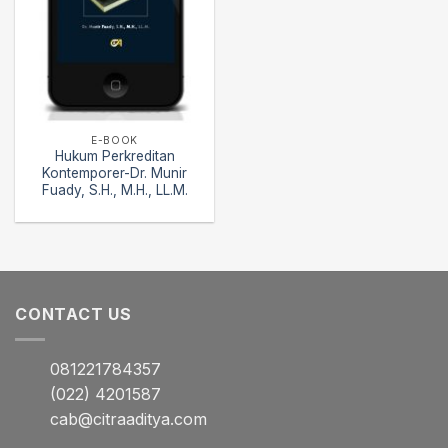
E-BOOK
Hukum Perkreditan
Kontemporer-Dr. Munir
Fuady, S.H., M.H., LL.M.
CONTACT US
081221784357
(022) 4201587
cab@citraaditya.com