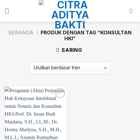
Skip
to
content
BERANDA
/
PRODUK DENGAN TAG “KONSULTAN
HKI”
SARING
Add to
wishlist