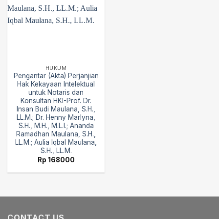
HUKUM
Pengantar (Akta) Perjanjian
Hak Kekayaan Intelektual
untuk Notaris dan
Konsultan HKI-Prof. Dr.
Insan Budi Maulana, S.H.,
LL.M.; Dr. Henny Marlyna,
S.H., M.H., M.L.I.; Ananda
Ramadhan Maulana, S.H.,
LL.M.; Aulia Iqbal Maulana,
S.H., LL.M.
Rp
168000
CONTACT US