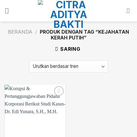
Skip
to
content
BERANDA
/
PRODUK DENGAN TAG “KEJAHATAN
KERAH PUTIH”
SARING
Add to
wishlist