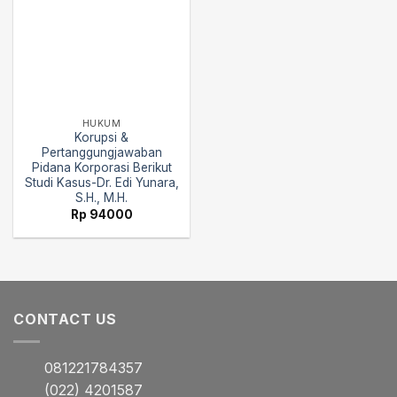
HUKUM
Korupsi &
Pertanggungjawaban
Pidana Korporasi Berikut
Studi Kasus-Dr. Edi Yunara,
S.H., M.H.
Rp
94000
CONTACT US
081221784357
(022) 4201587