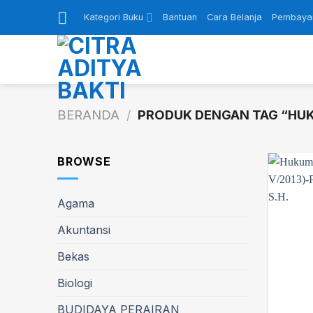
Skip
Kategori Buku
Bantuan
Cara Belanja
Pembaya
to
content
BERANDA
/
PRODUK DENGAN TAG “HU
BROWSE
Agama
Akuntansi
Bekas
Biologi
BUDIDAYA PERAIRAN