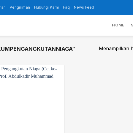
ran
Pengiriman
Hubungi Kami
Faq
News Feed
HOME
Menampilkan ha
KUMPENGANGKUTANNIAGA”
Add to
wishlist