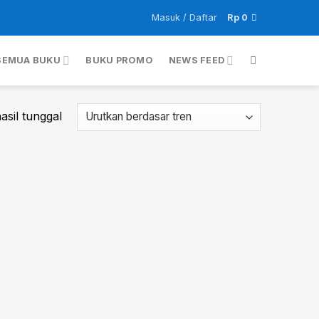
Masuk / Daftar
Rp
0
SEMUA BUKU
BUKU PROMO
NEWS FEED
sil tunggal