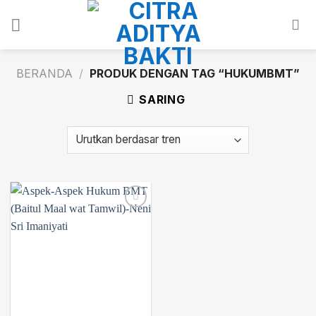
Skip
to
content
BERANDA
/
PRODUK DENGAN TAG “HUKUMBMT”
SARING
Add to
wishlist