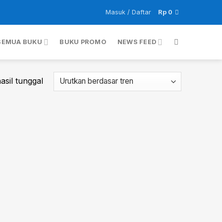
Masuk / Daftar
Rp
0
SEMUA BUKU
BUKU PROMO
NEWS FEED
sil tunggal