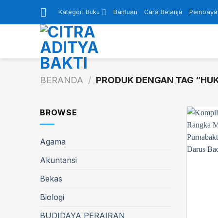
Skip
Kategori Buku
Bantuan
Cara Belanja
Pembaya
to
content
BERANDA
/
PRODUK DENGAN TAG “HUK
BROWSE
Agama
Akuntansi
Bekas
Biologi
BUDIDAYA PERAIRAN