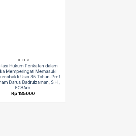
HUKUM
lasi Hukum Perikatan dalam
ka Memperingati Memasuki
urnabakti Usia 85 Tahun-Prof.
riam Darus Badrulzaman, S.H.,
FCBArb.
Rp
185000