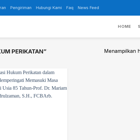
ran
Pengiriman
Hubungi Kami
Faq
News Feed
HOME
Menampilkan ha
UM PERIKATAN”
Add to
wishlist